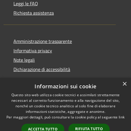
Leggi le FAQ
Richiesta assistenza
Amministrazione trasparente
Informativa privacy
Note legali
Dichiarazione di accessibilità
×
Informazioni sui cookie
Questo sito web utilizza cookie tecnici e assimilati strettamente
RSS
Copyright © 2026 • Comune di
necessari al corretto funzionamento e alla navigazione del sito,
Accessibilità
Santa Teresa Gallura •
nonché un cookie tecnico analitico al solo fine di elaborare
informazioni statistiche, aggregate e anonime.
Privacy
Municipium
Powered by
•
Per maggiori dettagli, può consultare la cookie policy al seguente
link
Cookie
Accesso redazione
Mappa del sito
RIFIUTA TUTTO
ACCETTA TUTTO