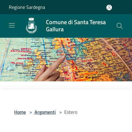
Salta al contenuto principale
Regione Sardegna
Comune di Santa Teresa
Gallura
Home
>
Argomenti
>
Estero