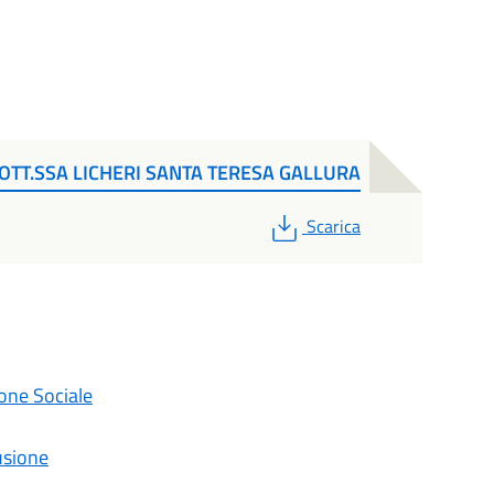
TT.SSA LICHERI SANTA TERESA GALLURA
PDF
Scarica
one Sociale
usione