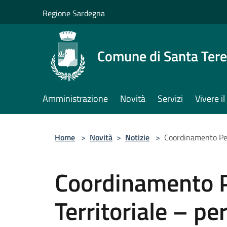
Salta al contenuto principale
Regione Sardegna
Comune di Santa Tere
Amministrazione
Novità
Servizi
Vivere 
Home
>
Novità
>
Notizie
>
Coordinamento Ped
Coordinamento 
Territoriale – p